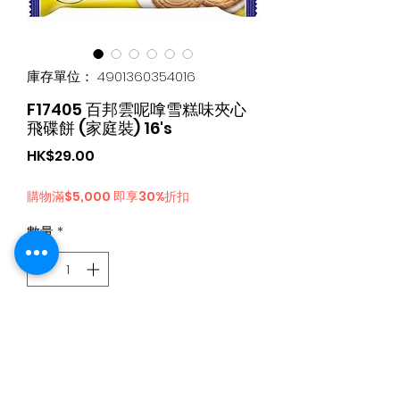
庫存單位： 4901360354016
F17405 百邦雲呢嗱雪糕味夾心
飛碟餅 (家庭裝) 16's
價
HK$29.00
格
購物滿$5,000 即享30%折扣
數量
*
新增至購物車