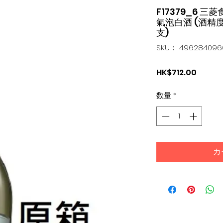
F17379_6 三菱
氣泡白酒 (酒精度 1
支)
SKU： 496284096
価
HK$712.00
格
数量
*
カ