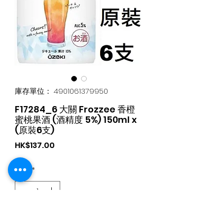
庫存單位： 4901061379950
F17284_6 大關 Frozzee 香橙
蜜桃果酒 (酒精度 5%) 150ml x
(原裝6支)
價
HK$137.00
格
數量
*