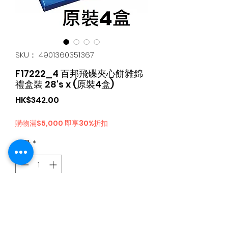
SKU： 4901360351367
F17222_4 百邦飛碟夾心餅雜錦
禮盒裝 28's x (原裝4盒)
価
HK$342.00
格
購物滿$5,000 即享30%折扣
数量
*
カートに追加する