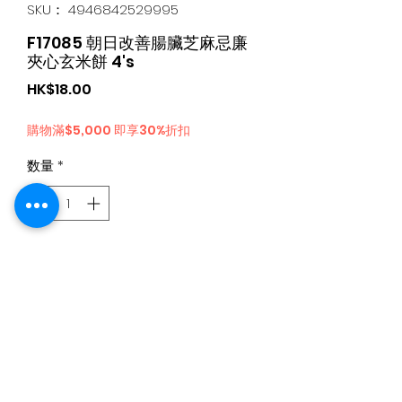
SKU： 4946842529995
F17085 朝日改善腸臟芝麻忌廉
夾心玄米餅 4's
価
HK$18.00
格
購物滿$5,000 即享30%折扣
数量
*
カートに追加する
日本食品購物滿$300免運費丨Whatsapp / 電 特快客服專