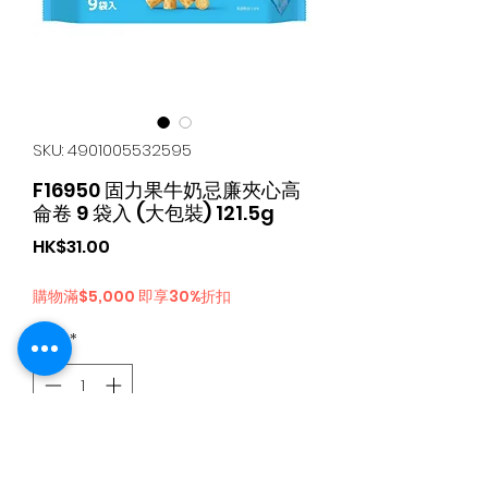
SKU: 4901005532595
F16950 固力果牛奶忌廉夾心高
侖卷 9 袋入 (大包裝) 121.5g
가
HK$31.00
격
購物滿$5,000 即享30%折扣
수량
*
카트에 추가