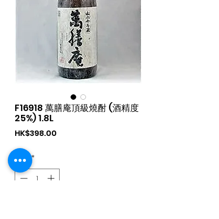
F16918 萬膳庵頂級燒酎 (酒精度
25%) 1.8L
가
HK$398.00
격
수량
*
카트에 추가