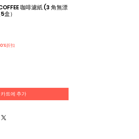
Y COFFEE 咖啡濾紙 (3 角無漂
原裝5盒）
6
30%折扣
카트에 추가