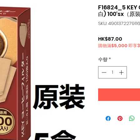
F16824_5 KE
白) 100'sx（
SKU: 490137227911
가
HK$87.00
購物滿$5,000 即享
격
수량
*