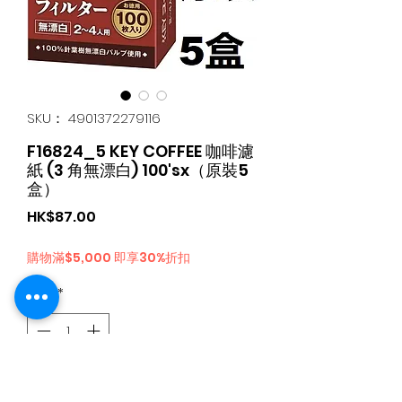
SKU： 4901372279116
F16824_5 KEY COFFEE 咖啡濾
紙 (3 角無漂白) 100'sx（原裝5
盒）
価
HK$87.00
格
購物滿$5,000 即享30%折扣
数量
*
カートに追加する