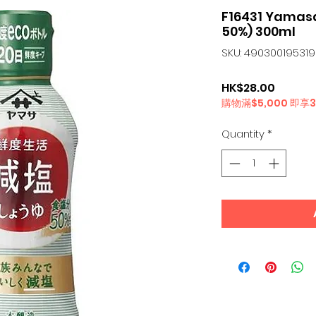
F16431 Yam
50%) 300ml
SKU: 49030019531
Price
HK$28.00
購物滿$5,000 即享
Quantity
*