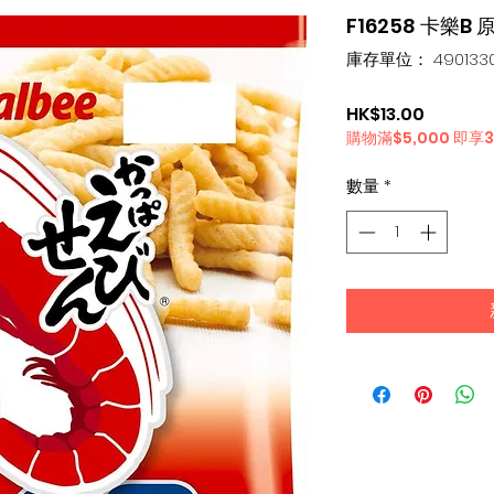
F16258 卡樂B 
庫存單位： 4901330
價
HK$13.00
購物滿$5,000 即享
格
數量
*