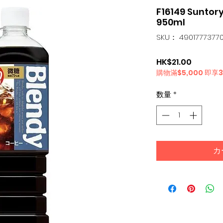
F16149 Sunto
950ml
SKU： 4901777377
価
HK$21.00
購物滿$5,000 即享
格
数量
*
カ