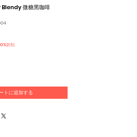
ry Blendy 微糖黑咖啡
004
30%折扣
ートに追加する