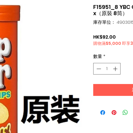
F15951_8 YBC
x（原裝 8筒）
庫存單位： 4903015
價
HK$92.00
購物滿$5,000 即享
格
數量
*