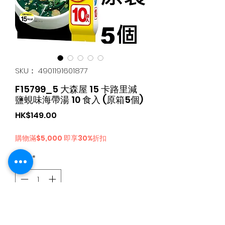
SKU： 4901191601877
F15799_5 大森屋 15 卡路里減
鹽蜆味海帶湯 10 食入 (原箱5個)
価
HK$149.00
格
購物滿$5,000 即享30%折扣
数量
*
カートに追加する