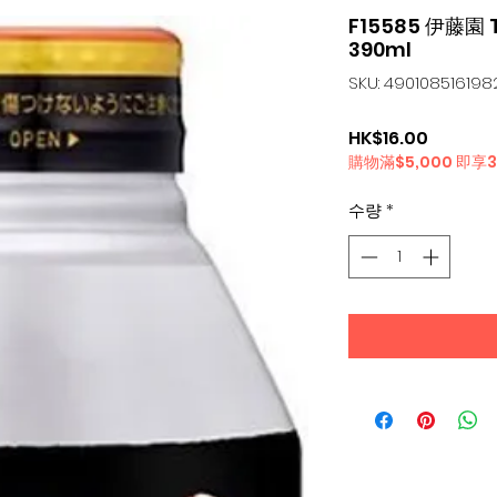
F15585 伊藤園
390ml
SKU: 490108516198
가
HK$16.00
購物滿$5,000 即享
격
수량
*