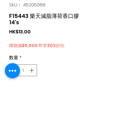
SKU： 45205088
F15443 樂天減脂薄荷香口膠
14's
価
HK$13.00
格
購物滿$5,000 即享30%折扣
数量
*
カートに追加する
日本食品購物滿$300免運費丨Whatsapp / 電 特快客服專