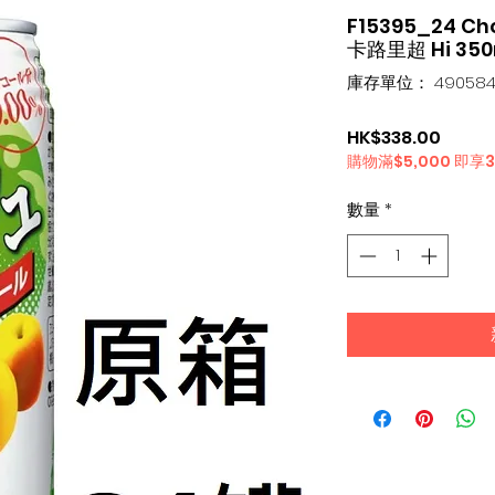
F15395_24 
卡路里超 Hi 35
庫存單位： 490584
價
HK$338.00
購物滿$5,000 即享
格
數量
*