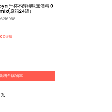
Choya 千杯不醉梅味無酒精 0
0mlx(原箱24罐）
6216058
30%折扣
新增至購物車