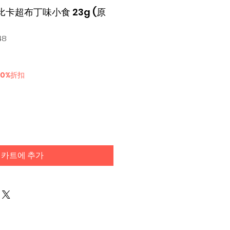
鳩比卡超布丁味小食 23g (原
48
30%折扣
카트에 추가