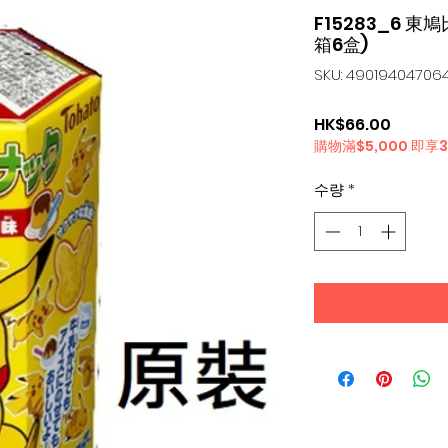
F15283_6 東
箱6盒)
SKU: 49019404706
가
HK$66.00
購物滿$5,000 即享
격
수량
*