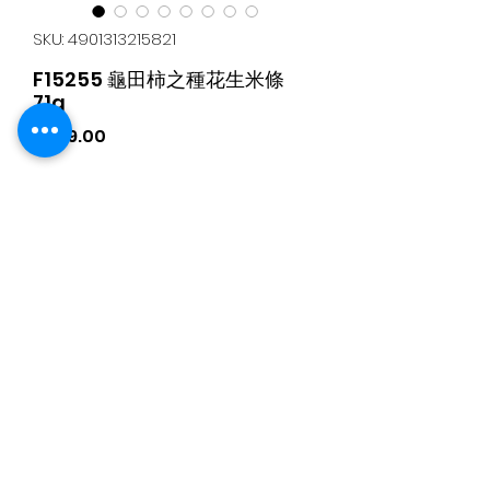
SKU: 4901313215821
F15255 龜田柿之種花生米條
71g
가
HK$9.00
격
購物滿$5,000 即享30%折扣
수량
*
카트에 추가