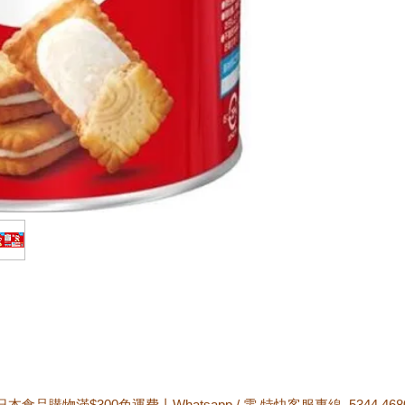
日本食品購物滿$300免運費丨Whatsapp / 電 特快客服專線 5344 468