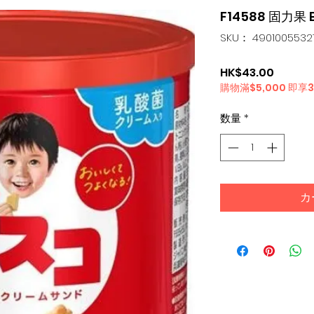
F14588 固力果 
SKU： 4901005532
価
HK$43.00
購物滿$5,000 即享
格
数量
*
カ