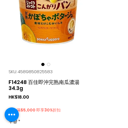
SKU: 4589850825583
F14248 百佳即沖完熟南瓜濃湯
34.3g
가
HK$18.00
격
購物滿$5,000 即享30%折扣
수량
*