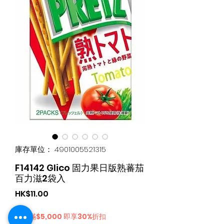
庫存單位： 4901005521315
F14142 Glico 固力果日版熟蕃茄
百力滋2袋入
價
HK$11.00
格
購物滿$5,000 即享30%折扣