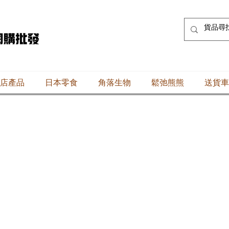
店產品
日本零食
角落生物
鬆弛熊熊
送貨車