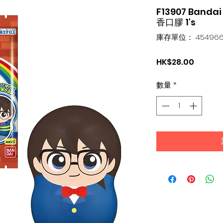
F13907 Ba
香口膠 1's
庫存單位： 454966
價
HK$28.00
格
數量
*