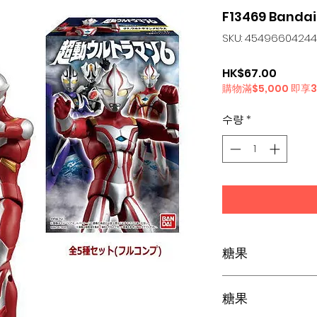
F13469 Banda
SKU: 4549660424
가
HK$67.00
購物滿$5,000 即享
격
수량
*
糖果
糖果