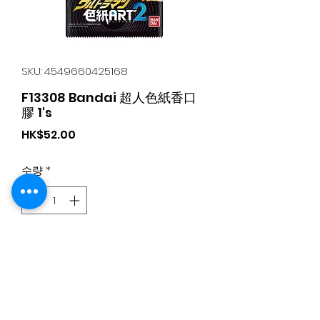
SKU: 4549660425168
F13308 Bandai 超人色紙香口
膠 1's
가
HK$52.00
격
수량
*
카트에 추가