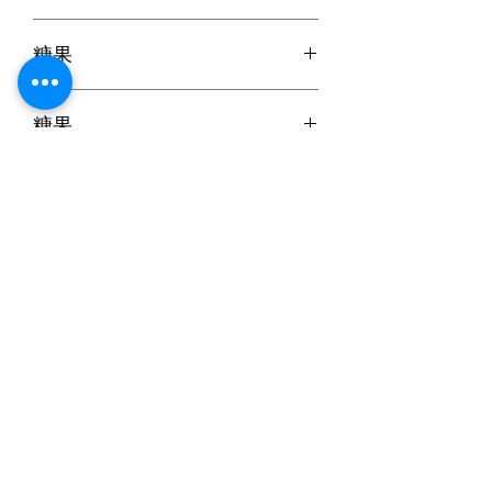
糖果
糖果
糖果
Candies
糖果
糖果
日本食品購物滿$300免運費丨Whatsapp / 電 特快客服專
線
5344 4680