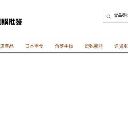
店產品
日本零食
角落生物
鬆弛熊熊
送貨車