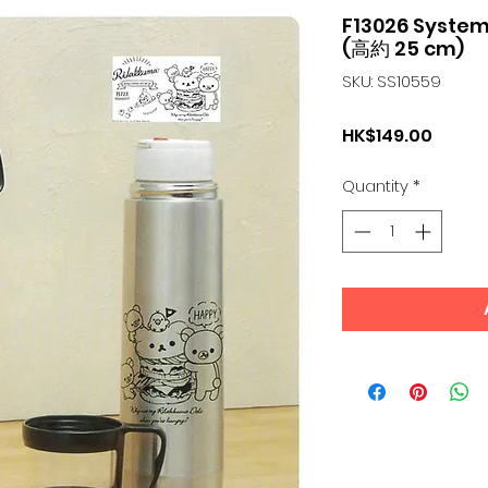
F13026 Sys
(高約 25 cm)
SKU: SS10559
Price
HK$149.00
Quantity
*