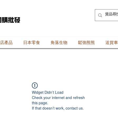
店產品
日本零食
角落生物
鬆弛熊熊
送貨車
Widget Didn’t Load
Check your internet and refresh
this page.
If that doesn’t work, contact us.