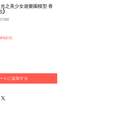
dai 光之美少女遊樂園模型 香
款)
2798
30%折扣
ートに追加する