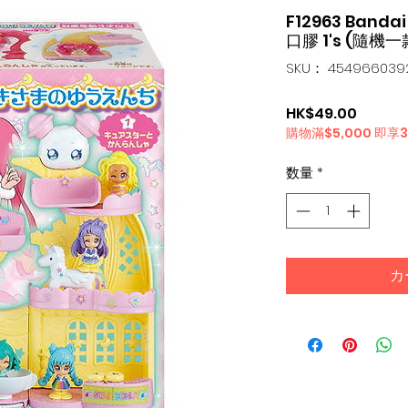
F12963 Ban
口膠 1's (隨機一
SKU： 454966039
価
HK$49.00
購物滿$5,000 即享
格
数量
*
カ