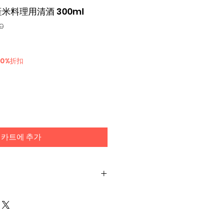
產米料理用清酒 300ml
69
30%折扣
카트에 추가
啤酒, 白酒, 梳打手, 柚子酒, 酒精飲