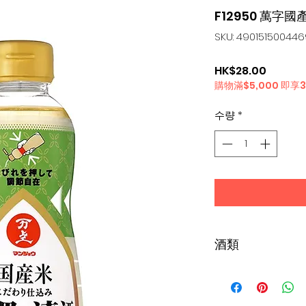
F12950 萬字國
SKU: 49015150044
가
HK$28.00
購物滿$5,000 即享
격
수량
*
酒類
雞尾酒, 汽酒, 梅酒, 
品