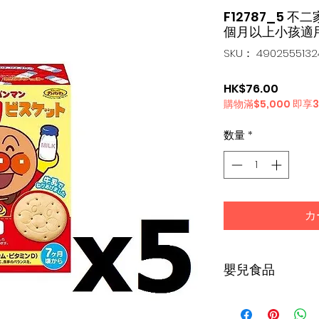
F12787_5 
個月以上小孩適用)
SKU： 4902555132
価
HK$76.00
購物滿$5,000 即享
格
数量
*
カ
嬰兒食品