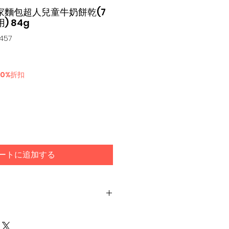
不二家麵包超人兒童牛奶餅乾(7
 84g
457
30%折扣
ートに追加する