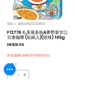
SKU： 4902820220513
F12776 丸美屋多啦A夢野菜甘口
兒童咖喱 (貼紙入)(唔辣) 145g
価
HK$16.00
格
購物滿$5,000 即享30%折扣
数量
*
カートに追加する