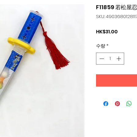
F11859 若松屋
SKU: 490368012811
가
HK$31.00
격
수량
*