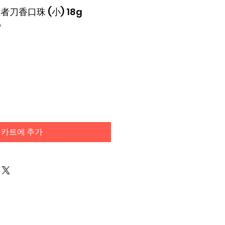
忍者刀香口珠 (小) 18g
7
카트에 추가