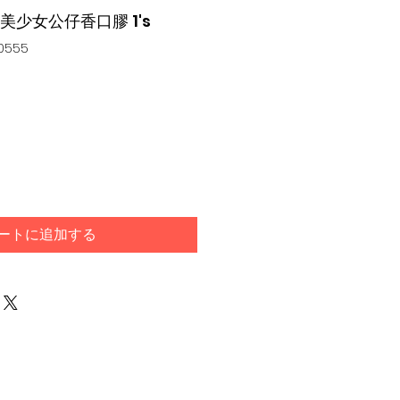
ai 美少女公仔香口膠 1's
0555
ートに追加する