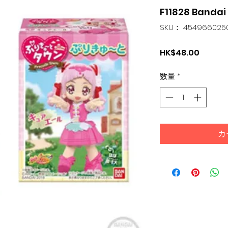
F11828 Band
SKU： 454966025
価
HK$48.00
格
数量
*
カ