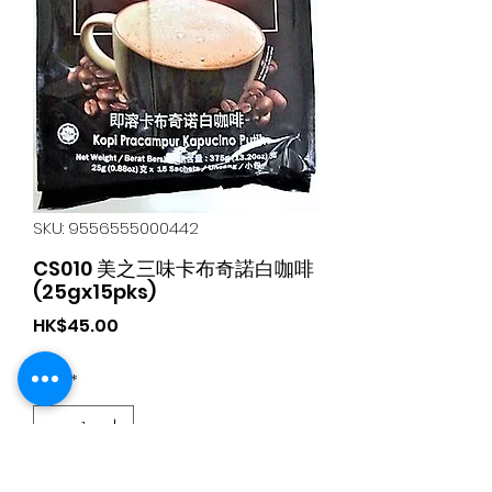
SKU: 9556555000442
CS010 美之三味卡布奇諾白咖啡
(25gx15pks)
가
HK$45.00
격
수량
*