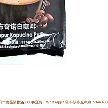
日本食品購物滿$300免運費丨Whatsapp / 電 特快客服專線 5344 468