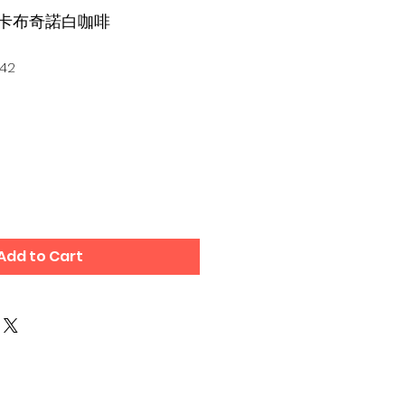
三味卡布奇諾白咖啡
442
Add to Cart