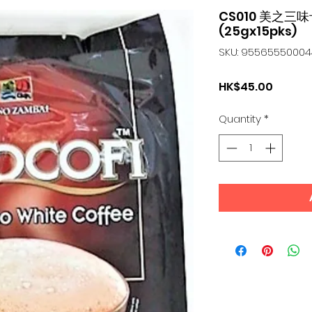
CS010 美之
(25gx15pks)
SKU: 9556555000
Price
HK$45.00
Quantity
*