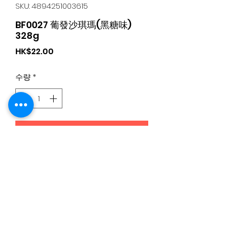
SKU: 4894251003615
BF0027 葡發沙琪瑪(黑糖味)
328g
가
HK$22.00
격
수량
*
카트에 추가
日本食品購物滿$300免運費丨Whatsapp / 電 特快客服專
線
5344 4680