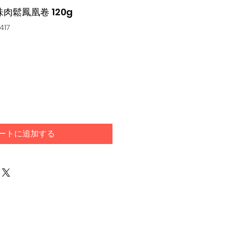
味肉鬆鳳凰卷 120g
417
ートに追加する