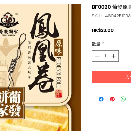
BF0020 葡發原
SKU： 4894251003
価
HK$23.00
格
数量
*
カ