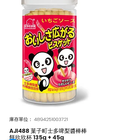
庫存單位： 4894251003721
AJI488 菓子町士多啤梨醬棒棒
餅欣欣杯 135g + 45g