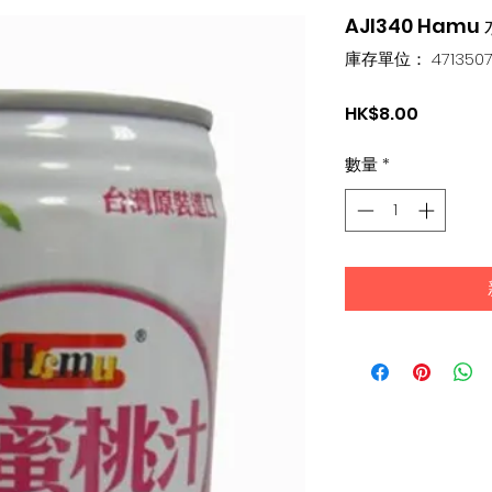
AJI340 Ham
庫存單位： 4713507
價
HK$8.00
格
數量
*