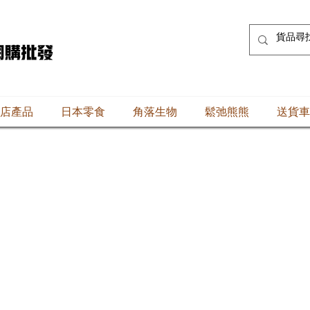
店產品
日本零食
角落生物
鬆弛熊熊
送貨車