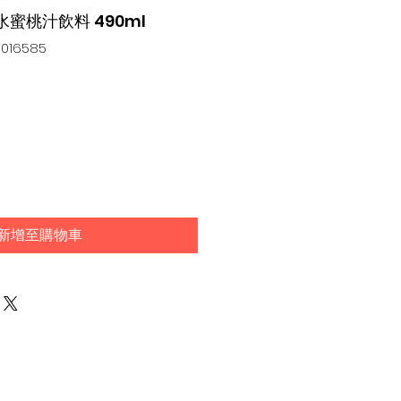
u 水蜜桃汁飲料 490ml
016585
新增至購物車